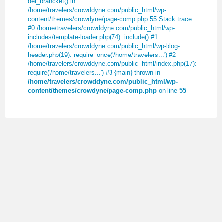
del_brancket() in
/home/travelers/crowddyne.com/public_html/wp-
content/themes/crowdyne/page-comp.php:55 Stack trace:
#0 /home/travelers/crowddyne.com/public_html/wp-
includes/template-loader.php(74): include() #1
/home/travelers/crowddyne.com/public_html/wp-blog-
header.php(19): require_once('/home/travelers...') #2
/home/travelers/crowddyne.com/public_html/index.php(17):
require('/home/travelers...') #3 {main} thrown in
/home/travelers/crowddyne.com/public_html/wp-
content/themes/crowdyne/page-comp.php
on line
55