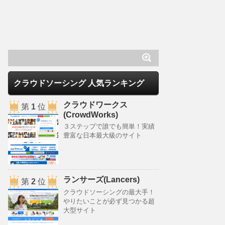
クラウドソーシング 人気ランキング
クラウドワークス
第
1
位
(CrowdWorks)
３ステップで誰でも簡単！実績
豊富な日本最大級のサイト
ランサーズ(Lancers)
第
2
位
クラウドソーシングの最大手！
やりたいことが必ず見つかる超
大型サイト