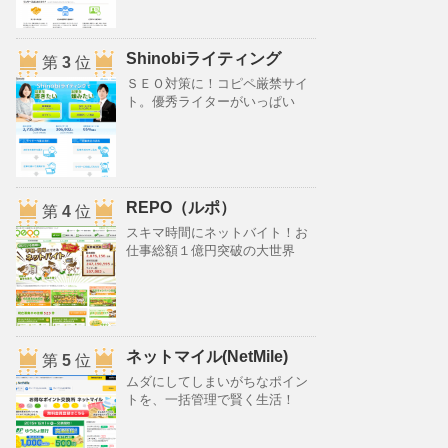
Shinobiライティング
第
3
位
ＳＥＯ対策に！コピペ厳禁サイ
ト。優秀ライターがいっぱい
REPO（ルポ）
第
4
位
スキマ時間にネットバイト！お
仕事総額１億円突破の大世界
ネットマイル(NetMile)
第
5
位
ムダにしてしまいがちなポイン
トを、一括管理で賢く生活！