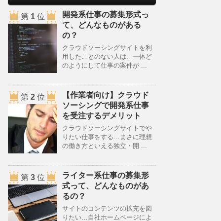
開発系仕事の募集形式っ
第
1
位
て、どんなものがある
の？
クラウドソーシングサイトを利
用したことのない人は、一体ど
のようにして仕事の案件が ...
【作業者向け】クラウド
第
2
位
ソーシングで開発系仕事
を受注するデメリット
クラウドソーシングサイトでや
りたい仕事をする…まさに理想
の働き方といえる独立・開 ...
ライター系仕事の募集形
第
3
位
式って、どんなものがあ
るの？
サイトのコンテンツの拡充を図
りたい…自社ホームページによ