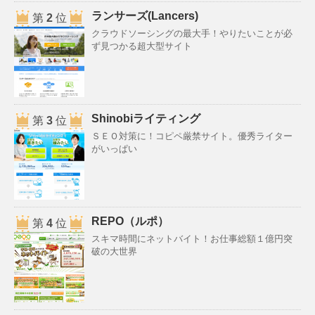
ランサーズ(Lancers)
第
2
位
クラウドソーシングの最大手！やりたいことが必
ず見つかる超大型サイト
Shinobiライティング
第
3
位
ＳＥＯ対策に！コピペ厳禁サイト。優秀ライター
がいっぱい
REPO（ルポ）
第
4
位
スキマ時間にネットバイト！お仕事総額１億円突
破の大世界