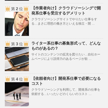
【作業者向け】クラウドソーシングで開
第
2
位
発系仕事を受注するデメリット
クラウドソーシングサイトでやりたい仕事をす
る…まさに理想の働き方といえる独立・開 ...
ライター系仕事の募集形式って、どんな
第
3
位
ものがあるの？
サイトのコンテンツの拡充を図りたい…自社ホー
ムページにより説得力のあるページが欲 ...
【依頼者向け】開発系仕事で必要になる
第
4
位
コスト
クラウドソーシングを利用して、開発系の仕事を
依頼する…いったいどのくらいのコスト ...