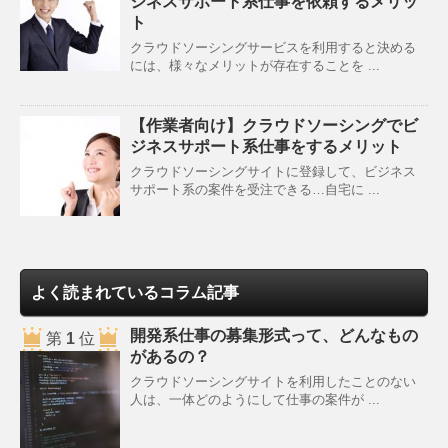
ジネスサポート系仕事を依頼するメリッ
ト
クラウドソーシングサービスを利用すると決める
には、様々なメリットが存在することを ...
【作業者向け】クラウドソーシングでビ
ジネスサポート系仕事をするメリット
クラウドソーシングサイトに登録して、ビジネス
サポート系の案件を受注できる…自宅に ...
よく読まれているコラム記事
開発系仕事の募集形式って、どんなもの
第
1
位
があるの？
クラウドソーシングサイトを利用したことのない
人は、一体どのようにして仕事の案件が ...