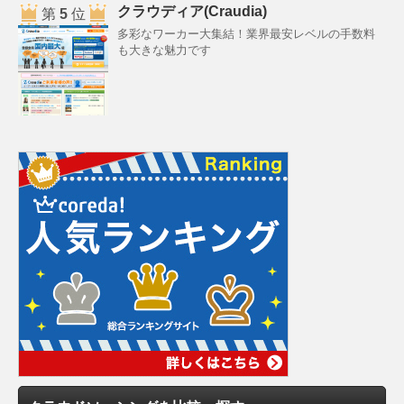
クラウディア(Craudia)
第
5
位
多彩なワーカー大集結！業界最安レベルの手数料
も大きな魅力です