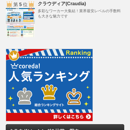
クラウディア(Craudia)
第
5
位
多彩なワーカー大集結！業界最安レベルの手数料
も大きな魅力です