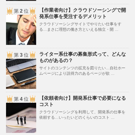
【作業者向け】クラウドソーシングで開
第
2
位
発系仕事を受注するデメリット
クラウドソーシングサイトでやりたい仕事をす
る…まさに理想の働き方といえる独立・開 ...
ライター系仕事の募集形式って、どんな
第
3
位
ものがあるの？
サイトのコンテンツの拡充を図りたい…自社ホー
ムページにより説得力のあるページが欲 ...
【依頼者向け】開発系仕事で必要になる
第
4
位
コスト
クラウドソーシングを利用して、開発系の仕事を
依頼する…いったいどのくらいのコスト ...