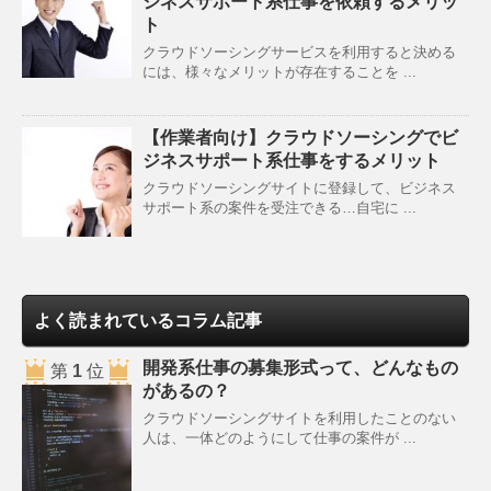
ジネスサポート系仕事を依頼するメリッ
ト
クラウドソーシングサービスを利用すると決める
には、様々なメリットが存在することを ...
【作業者向け】クラウドソーシングでビ
ジネスサポート系仕事をするメリット
クラウドソーシングサイトに登録して、ビジネス
サポート系の案件を受注できる…自宅に ...
よく読まれているコラム記事
開発系仕事の募集形式って、どんなもの
第
1
位
があるの？
クラウドソーシングサイトを利用したことのない
人は、一体どのようにして仕事の案件が ...