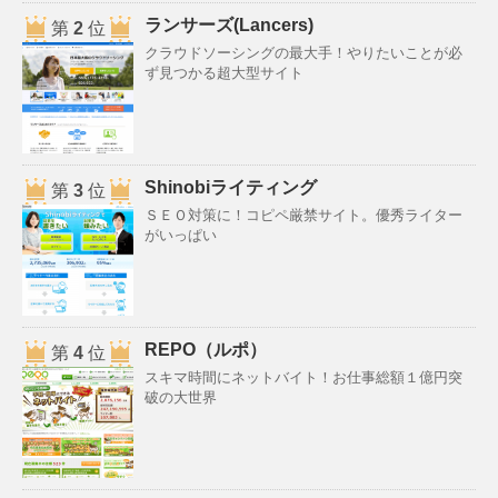
ランサーズ(Lancers)
第
2
位
クラウドソーシングの最大手！やりたいことが必
ず見つかる超大型サイト
Shinobiライティング
第
3
位
ＳＥＯ対策に！コピペ厳禁サイト。優秀ライター
がいっぱい
REPO（ルポ）
第
4
位
スキマ時間にネットバイト！お仕事総額１億円突
破の大世界