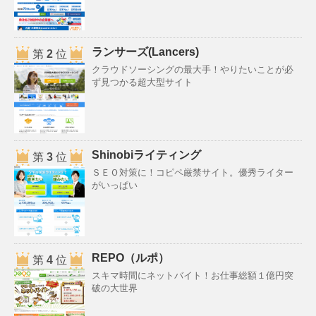
ランサーズ(Lancers)
第
2
位
クラウドソーシングの最大手！やりたいことが必
ず見つかる超大型サイト
Shinobiライティング
第
3
位
ＳＥＯ対策に！コピペ厳禁サイト。優秀ライター
がいっぱい
REPO（ルポ）
第
4
位
スキマ時間にネットバイト！お仕事総額１億円突
破の大世界