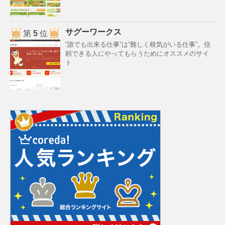
サグーワークス
第
5
位
“誰でも出来る仕事”は“難しく根気がいる仕事”。信
頼できる人にやってもらうためにオススメのサイ
ト