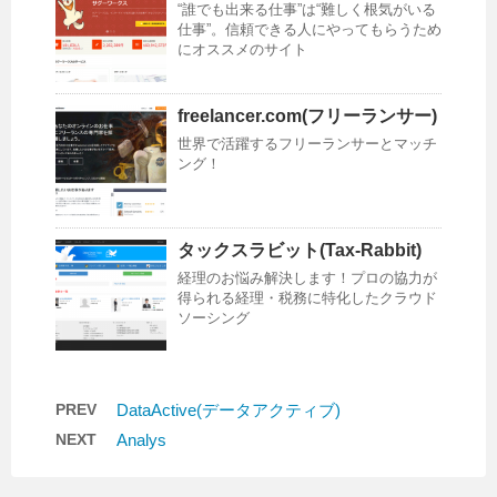
“誰でも出来る仕事”は“難しく根気がいる
仕事”。信頼できる人にやってもらうため
にオススメのサイト
freelancer.com(フリーランサー)
世界で活躍するフリーランサーとマッチ
ング！
タックスラビット(Tax-Rabbit)
経理のお悩み解決します！プロの協力が
得られる経理・税務に特化したクラウド
ソーシング
PREV
DataActive(データアクティブ)
NEXT
Analys