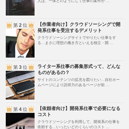
人は、一体どのようにして仕事の案件が ...
【作業者向け】クラウドソーシングで開
第
2
位
発系仕事を受注するデメリット
クラウドソーシングサイトでやりたい仕事をす
る…まさに理想の働き方といえる独立・開 ...
ライター系仕事の募集形式って、どんな
第
3
位
ものがあるの？
サイトのコンテンツの拡充を図りたい…自社ホー
ムページにより説得力のあるページが欲 ...
【依頼者向け】開発系仕事で必要になる
第
4
位
コスト
クラウドソーシングを利用して、開発系の仕事を
依頼する…いったいどのくらいのコスト ...