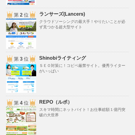
ランサーズ(Lancers)
第
2
位
クラウドソーシングの最大手！やりたいことが必
ず見つかる超大型サイト
Shinobiライティング
第
3
位
ＳＥＯ対策に！コピペ厳禁サイト。優秀ライター
がいっぱい
REPO（ルポ）
第
4
位
スキマ時間にネットバイト！お仕事総額１億円突
破の大世界