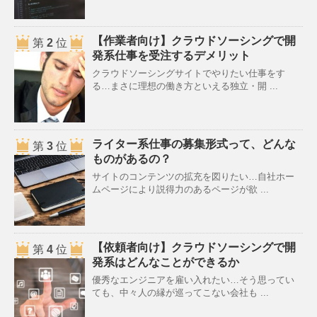
【作業者向け】クラウドソーシングで開
第
2
位
発系仕事を受注するデメリット
クラウドソーシングサイトでやりたい仕事をす
る…まさに理想の働き方といえる独立・開 ...
ライター系仕事の募集形式って、どんな
第
3
位
ものがあるの？
サイトのコンテンツの拡充を図りたい…自社ホー
ムページにより説得力のあるページが欲 ...
【依頼者向け】クラウドソーシングで開
第
4
位
発系はどんなことができるか
優秀なエンジニアを雇い入れたい…そう思ってい
ても、中々人の縁が巡ってこない会社も ...