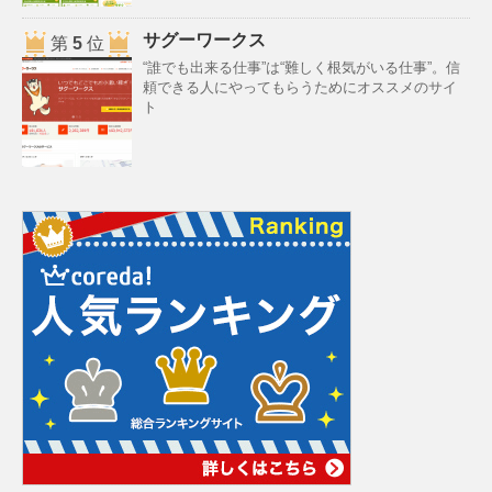
サグーワークス
第
5
位
“誰でも出来る仕事”は“難しく根気がいる仕事”。信
頼できる人にやってもらうためにオススメのサイ
ト