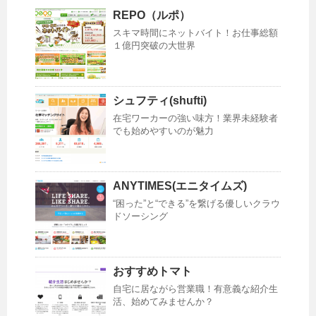
REPO（ルポ）
スキマ時間にネットバイト！お仕事総額
１億円突破の大世界
シュフティ(shufti)
在宅ワーカーの強い味方！業界未経験者
でも始めやすいのが魅力
ANYTIMES(エニタイムズ)
“困った”と“できる”を繋げる優しいクラウ
ドソーシング
おすすめトマト
自宅に居ながら営業職！有意義な紹介生
活、始めてみませんか？