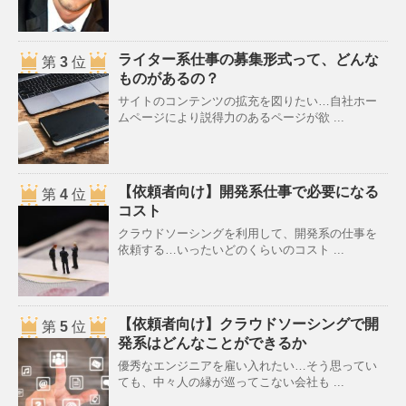
ライター系仕事の募集形式って、どんな
第
3
位
ものがあるの？
サイトのコンテンツの拡充を図りたい…自社ホー
ムページにより説得力のあるページが欲 ...
【依頼者向け】開発系仕事で必要になる
第
4
位
コスト
クラウドソーシングを利用して、開発系の仕事を
依頼する…いったいどのくらいのコスト ...
【依頼者向け】クラウドソーシングで開
第
5
位
発系はどんなことができるか
優秀なエンジニアを雇い入れたい…そう思ってい
ても、中々人の縁が巡ってこない会社も ...