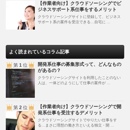
【作業者向け】クラウドソーシングでビ
ジネスサポート系仕事をするメリット
クラウドソーシングサイトに登録して、ビジネス
サポート系の案件を受注できる…自宅に ...
よく読まれているコラム記事
開発系仕事の募集形式って、どんなもの
第
1
位
があるの？
クラウドソーシングサイトを利用したことのない
人は、一体どのようにして仕事の案件が ...
【作業者向け】クラウドソーシングで開
第
2
位
発系仕事を受注するデメリット
クラウドソーシングサイトでやりたい仕事をす
る…まさに理想の働き方といえる独立・開 ...