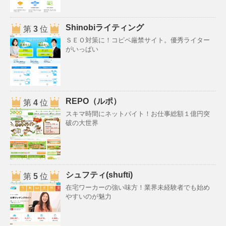
Shinobiライティング
第
3
位
ＳＥＯ対策に！コピペ厳禁サイト。優秀ライター
がいっぱい
REPO（ルポ）
第
4
位
スキマ時間にネットバイト！お仕事総額１億円突
破の大世界
シュフティ(shufti)
第
5
位
在宅ワーカーの強い味方！業界未経験者でも始め
やすいのが魅力