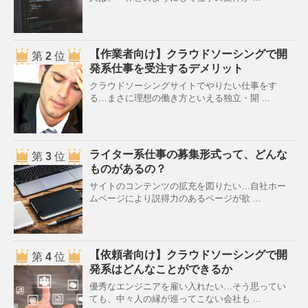
【作業者向け】クラウドソーシングで開
第
2
位
発系仕事を受注するデメリット
クラウドソーシングサイトでやりたい仕事をす
る…まさに理想の働き方といえる独立・開 ...
ライター系仕事の募集形式って、どんな
第
3
位
ものがあるの？
サイトのコンテンツの拡充を図りたい…自社ホー
ムページにより説得力のあるページが欲 ...
【依頼者向け】クラウドソーシングで開
第
4
位
発系はどんなことができるか
優秀なエンジニアを雇い入れたい…そう思ってい
ても、中々人の縁が巡ってこない会社も ...