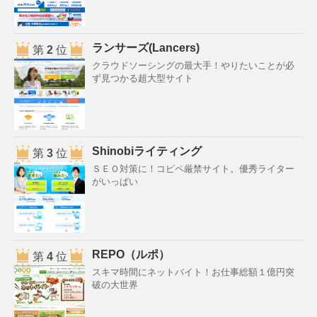
ランサーズ(Lancers)
第
2
位
クラウドソーシングの最大手！やりたいことが必
ず見つかる超大型サイト
Shinobiライティング
第
3
位
ＳＥＯ対策に！コピペ厳禁サイト。優秀ライター
がいっぱい
REPO（ルポ）
第
4
位
スキマ時間にネットバイト！お仕事総額１億円突
破の大世界