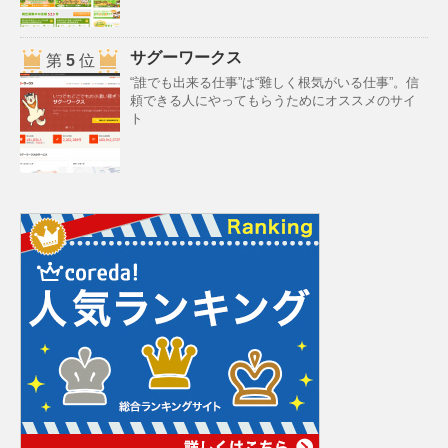
サグーワークス
第
5
位
“誰でも出来る仕事”は“難しく根気がいる仕事”。信
頼できる人にやってもらうためにオススメのサイ
ト