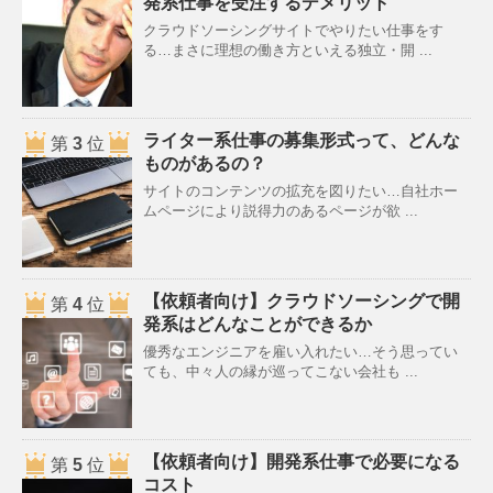
発系仕事を受注するデメリット
クラウドソーシングサイトでやりたい仕事をす
る…まさに理想の働き方といえる独立・開 ...
ライター系仕事の募集形式って、どんな
第
3
位
ものがあるの？
サイトのコンテンツの拡充を図りたい…自社ホー
ムページにより説得力のあるページが欲 ...
【依頼者向け】クラウドソーシングで開
第
4
位
発系はどんなことができるか
優秀なエンジニアを雇い入れたい…そう思ってい
ても、中々人の縁が巡ってこない会社も ...
【依頼者向け】開発系仕事で必要になる
第
5
位
コスト