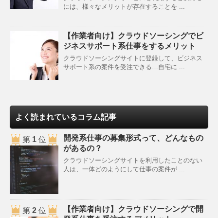
には、様々なメリットが存在することを ...
【作業者向け】クラウドソーシングでビ
ジネスサポート系仕事をするメリット
クラウドソーシングサイトに登録して、ビジネス
サポート系の案件を受注できる…自宅に ...
よく読まれているコラム記事
開発系仕事の募集形式って、どんなもの
第
1
位
があるの？
クラウドソーシングサイトを利用したことのない
人は、一体どのようにして仕事の案件が ...
【作業者向け】クラウドソーシングで開
第
2
位