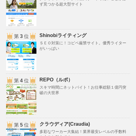
ず見つかる超大型サイト
Shinobiライティング
第
3
位
ＳＥＯ対策に！コピペ厳禁サイト。優秀ライター
がいっぱい
REPO（ルポ）
第
4
位
スキマ時間にネットバイト！お仕事総額１億円突
破の大世界
クラウディア(Craudia)
第
5
位
多彩なワーカー大集結！業界最安レベルの手数料