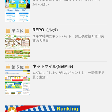
がいっぱい
REPO（ルポ）
第
4
位
スキマ時間にネットバイト！お仕事総額１億円突
破の大世界
ネットマイル(NetMile)
第
5
位
ムダにしてしまいがちなポイントを、一括管理で
賢く生活！