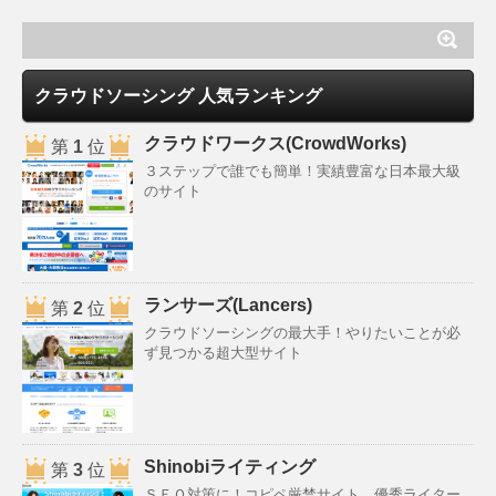
クラウドソーシング 人気ランキング
クラウドワークス(CrowdWorks)
第
1
位
３ステップで誰でも簡単！実績豊富な日本最大級
のサイト
ランサーズ(Lancers)
第
2
位
クラウドソーシングの最大手！やりたいことが必
ず見つかる超大型サイト
Shinobiライティング
第
3
位
ＳＥＯ対策に！コピペ厳禁サイト。優秀ライター