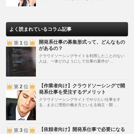
よく読まれているコラム記事
開発系仕事の募集形式って、どんなもの
第
1
位
があるの？
クラウドソーシングサイトを利用したことのない
人は、一体どのようにして仕事の案件が ...
【作業者向け】クラウドソーシングで開
第
2
位
発系仕事を受注するデメリット
クラウドソーシングサイトでやりたい仕事をす
る…まさに理想の働き方といえる独立・開 ...
【依頼者向け】開発系仕事で必要になる
第
3
位