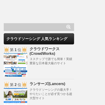
クラウドソーシング 人気ランキング
クラウドワークス
第
1
位
(CrowdWorks)
３ステップで誰でも簡単！実績
豊富な日本最大級のサイト
ランサーズ(Lancers)
第
2
位
クラウドソーシングの最大手！
やりたいことが必ず見つかる超
大型サイト