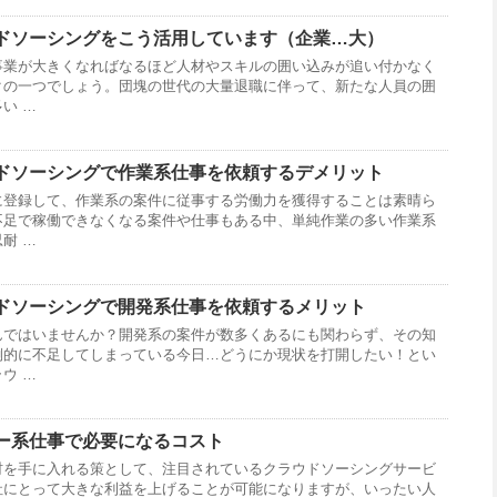
ドソーシングをこう活用しています（企業…大）
事業が大きくなればなるほど人材やスキルの囲い込みが追い付かなく
クの一つでしょう。団塊の世代の大量退職に伴って、新たな人員の囲
い …
ドソーシングで作業系仕事を依頼するデメリット
に登録して、作業系の案件に従事する労働力を獲得することは素晴ら
不足で稼働できなくなる案件や仕事もある中、単純作業の多い作業系
耐 …
ドソーシングで開発系仕事を依頼するメリット
んではいませんか？開発系の案件が数多くあるにも関わらず、その知
倒的に不足してしまっている今日…どうにか現状を打開したい！とい
ウ …
ー系仕事で必要になるコスト
材を手に入れる策として、注目されているクラウドソーシングサービ
社にとって大きな利益を上げることが可能になりますが、いったい人