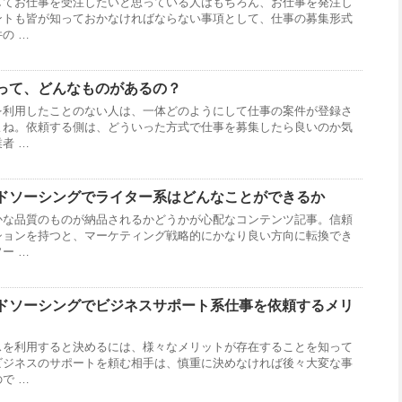
してお仕事を受注したいと思っている人はもちろん、お仕事を発注し
ントも皆が知っておかなければならない事項として、仕事の募集形式
の …
って、どんなものがあるの？
を利用したことのない人は、一体どのようにして仕事の案件が登録さ
よね。依頼する側は、どういった方式で仕事を募集したら良いのか気
者 …
ドソーシングでライター系はどんなことができるか
かな品質のものが納品されるかどうかが心配なコンテンツ記事。信頼
ションを持つと、マーケティング戦略的にかなり良い方向に転換でき
ー …
ドソーシングでビジネスサポート系仕事を依頼するメリ
スを利用すると決めるには、様々なメリットが存在することを知って
ビジネスのサポートを頼む相手は、慎重に決めなければ後々大変な事
で …