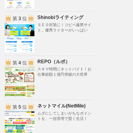
Shinobiライティング
第
3
位
ＳＥＯ対策に！コピペ厳禁サイ
ト。優秀ライターがいっぱい
REPO（ルポ）
第
4
位
スキマ時間にネットバイト！お
仕事総額１億円突破の大世界
ネットマイル(NetMile)
第
5
位
ムダにしてしまいがちなポイン
トを、一括管理で賢く生活！