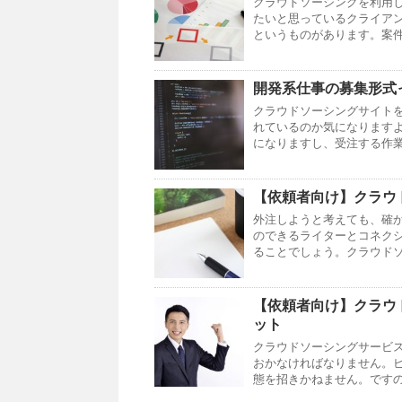
クラウドソーシングを利用
たいと思っているクライア
というものがあります。案件
開発系仕事の募集形式
クラウドソーシングサイト
れているのか気になります
になりますし、受注する作業
【依頼者向け】クラウ
外注しようと考えても、確
のできるライターとコネク
ることでしょう。クラウドソ
【依頼者向け】クラウ
ット
クラウドソーシングサービ
おかなければなりません。
態を招きかねません。ですの