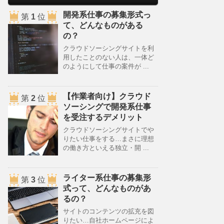
開発系仕事の募集形式っ
第
1
位
て、どんなものがある
の？
クラウドソーシングサイトを利
用したことのない人は、一体ど
のようにして仕事の案件が ...
【作業者向け】クラウド
第
2
位
ソーシングで開発系仕事
を受注するデメリット
クラウドソーシングサイトでや
りたい仕事をする…まさに理想
の働き方といえる独立・開 ...
ライター系仕事の募集形
第
3
位
式って、どんなものがあ
るの？
サイトのコンテンツの拡充を図
りたい…自社ホームページによ