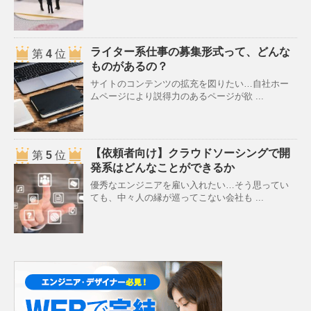
ライター系仕事の募集形式って、どんな
第
4
位
ものがあるの？
サイトのコンテンツの拡充を図りたい…自社ホー
ムページにより説得力のあるページが欲 ...
【依頼者向け】クラウドソーシングで開
第
5
位
発系はどんなことができるか
優秀なエンジニアを雇い入れたい…そう思ってい
ても、中々人の縁が巡ってこない会社も ...