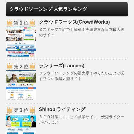
クラウドソーシング 人気ランキング
クラウドワークス(CrowdWorks)
第
1
位
３ステップで誰でも簡単！実績豊富な日本最大級
のサイト
ランサーズ(Lancers)
第
2
位
クラウドソーシングの最大手！やりたいことが必
ず見つかる超大型サイト
Shinobiライティング
第
3
位
ＳＥＯ対策に！コピペ厳禁サイト。優秀ライター
がいっぱい