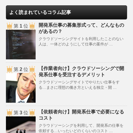
よく読まれているコラム記事
開発系仕事の募集形式って、どんなもの
第
1
位
があるの？
クラウドソーシングサイトを利用したことのない
人は、一体どのようにして仕事の案件が ...
【作業者向け】クラウドソーシングで開
第
2
位
発系仕事を受注するデメリット
クラウドソーシングサイトでやりたい仕事をす
る…まさに理想の働き方といえる独立・開 ...
【依頼者向け】開発系仕事で必要になる
第
3
位
コスト
クラウドソーシングを利用して、開発系の仕事を
依頼する…いったいどのくらいのコスト ...