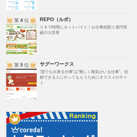
REPO（ルポ）
第
4
位
スキマ時間にネットバイト！お仕事総額１億円突
破の大世界
サグーワークス
第
5
位
“誰でも出来る仕事”は“難しく根気がいる仕事”。信
頼できる人にやってもらうためにオススメのサイ
ト