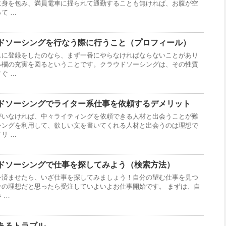
に身を包み、満員電車に揺られて通勤することも無ければ、お腹が空
て …
ドソーシングを行なう際に行うこと（プロフィール）
スに登録をしたのなら、まず一番にやらなければならないことがあり
ル欄の充実を図るということです。クラウドソーシングは、その性質
ぐ …
ドソーシングでライター系仕事を依頼するデメリット
がいなければ、中々ライティングを依頼できる人材と出会うことが難
シングを利用して、欲しい文を書いてくれる人材と出会うのは理想で
リ …
ドソーシングで仕事を探してみよう（検索方法）
を済ませたら、いざ仕事を探してみましょう！自分の望む仕事を見つ
分の理想だと思ったら受注していよいよお仕事開始です。 まずは、自
 …
あるトラブル