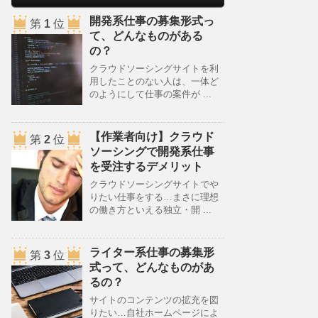
開発系仕事の募集形式っ
第
1
位
て、どんなものがある
の？
クラウドソーシングサイトを利
用したことのない人は、一体ど
のようにして仕事の案件が ...
【作業者向け】クラウド
第
2
位
ソーシングで開発系仕事
を受注するデメリット
クラウドソーシングサイトでや
りたい仕事をする…まさに理想
の働き方といえる独立・開 ...
ライター系仕事の募集形
第
3
位
式って、どんなものがあ
るの？
サイトのコンテンツの拡充を図
りたい…自社ホームページによ