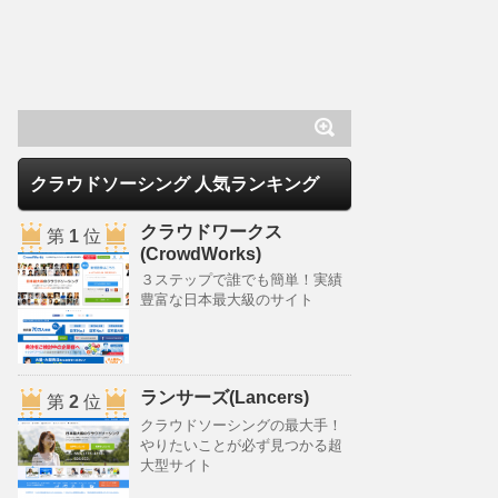
クラウドソーシング 人気ランキング
クラウドワークス
第
1
位
(CrowdWorks)
３ステップで誰でも簡単！実績
豊富な日本最大級のサイト
ランサーズ(Lancers)
第
2
位
クラウドソーシングの最大手！
やりたいことが必ず見つかる超
大型サイト