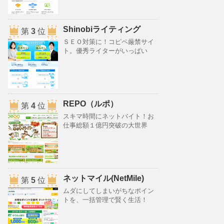
Shinobiライティング
第
3
位
ＳＥＯ対策に！コピペ厳禁サイ
ト。優秀ライターがいっぱい
REPO（ルポ）
第
4
位
スキマ時間にネットバイト！お
仕事総額１億円突破の大世界
ネットマイル(NetMile)
第
5
位
ムダにしてしまいがちなポイン
トを、一括管理で賢く生活！